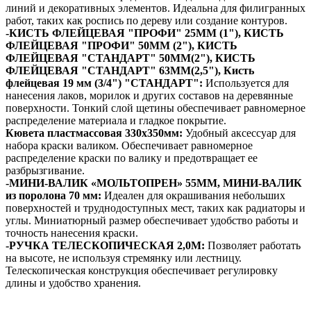
линий и декоративных элементов. Идеальна для филигранных
работ, таких как роспись по дереву или создание контуров.
-КИСТЬ ФЛЕЙЦЕВАЯ "ПРОФИ" 25ММ (1"), КИСТЬ
ФЛЕЙЦЕВАЯ "ПРОФИ" 50ММ (2"), КИСТЬ
ФЛЕЙЦЕВАЯ "СТАНДАРТ" 50ММ(2"), КИСТЬ
ФЛЕЙЦЕВАЯ "СТАНДАРТ" 63ММ(2,5"), Кисть
флейцевая 19 мм (3/4") "СТАНДАРТ":
Используется для
нанесения лаков, морилок и других составов на деревянные
поверхности. Тонкий слой щетины обеспечивает равномерное
распределение материала и гладкое покрытие.
Кювета пластмассовая 330х350мм:
Удобный аксессуар для
набора краски валиком. Обеспечивает равномерное
распределение краски по валику и предотвращает ее
разбрызгивание.
-МИНИ-ВАЛИК «МОЛЬТОПРЕН» 55ММ, МИНИ-ВАЛИК
из поролона 70 мм:
Идеален для окрашивания небольших
поверхностей и труднодоступных мест, таких как радиаторы и
углы. Миниатюрный размер обеспечивает удобство работы и
точность нанесения краски.
-РУЧКА ТЕЛЕСКОПИЧЕСКАЯ 2,0М:
Позволяет работать
на высоте, не используя стремянку или лестницу.
Телескопическая конструкция обеспечивает регулировку
длины и удобство хранения.