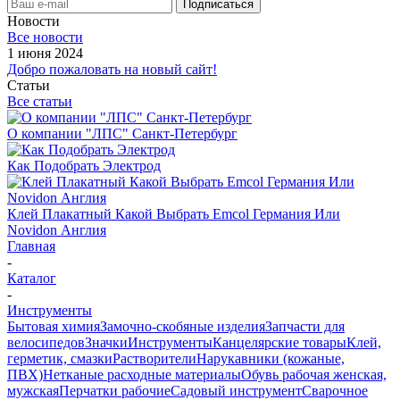
Новости
Все новости
1 июня 2024
Добро пожаловать на новый сайт!
Статьи
Все статьи
О компании "ЛПС" Санкт-Петербург
Как Подобрать Электрод
Клей Плакатный Какой Выбрать Emcol Германия Или
Novidon Англия
Главная
-
Каталог
-
Инструменты
Бытовая химия
Замочно-скобяные изделия
Запчасти для
велосипедов
Значки
Инструменты
Канцелярские товары
Клей,
герметик, смазки
Растворители
Нарукавники (кожаные,
ПВХ)
Нетканые расходные материалы
Обувь рабочая женская,
мужская
Перчатки рабочие
Садовый инструмент
Сварочное