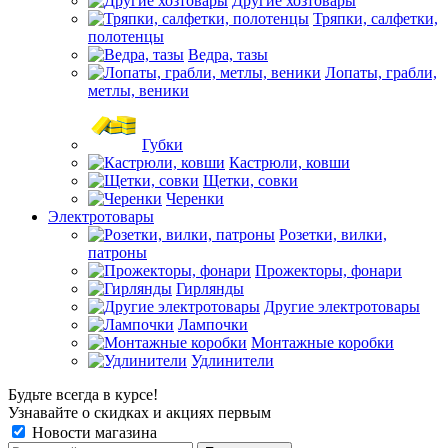
Другие хозтовары
Тряпки, салфетки,
полотенцы
Ведра, тазы
Лопаты, грабли,
метлы, веники
Губки
Кастрюли, ковши
Щетки, совки
Черенки
Электротовары
Розетки, вилки,
патроны
Прожекторы, фонари
Гирлянды
Другие электротовары
Лампочки
Монтажные коробки
Удлинители
Будьте всегда в курсе!
Узнавайте о скидках и акциях первым
Новости магазина