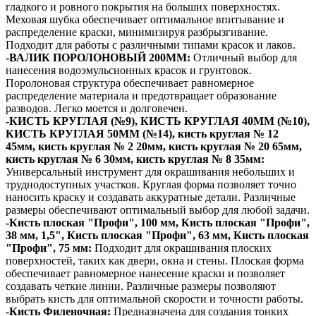
гладкого и ровного покрытия на больших поверхностях.
Меховая шубка обеспечивает оптимальное впитывание и
распределение краски, минимизируя разбрызгивание.
Подходит для работы с различными типами красок и лаков.
-ВАЛИК ПОРОЛОНОВЫЙ 200ММ:
Отличный выбор для
нанесения водоэмульсионных красок и грунтовок.
Поролоновая структура обеспечивает равномерное
распределение материала и предотвращает образование
разводов. Легко моется и долговечен.
-КИСТЬ КРУГЛАЯ (№9), КИСТЬ КРУГЛАЯ 40ММ (№10),
КИСТЬ КРУГЛАЯ 50ММ (№14), кисть круглая № 12
45мм, кисть круглая № 2 20мм, кисть круглая № 20 65мм,
кисть круглая № 6 30мм, кисть круглая № 8 35мм:
Универсальный инструмент для окрашивания небольших и
труднодоступных участков. Круглая форма позволяет точно
наносить краску и создавать аккуратные детали. Различные
размеры обеспечивают оптимальный выбор для любой задачи.
-Кисть плоская "Профи", 100 мм, Кисть плоская "Профи",
38 мм, 1,5", Кисть плоская "Профи", 63 мм, Кисть плоская
"Профи", 75 мм:
Подходит для окрашивания плоских
поверхностей, таких как двери, окна и стены. Плоская форма
обеспечивает равномерное нанесение краски и позволяет
создавать четкие линии. Различные размеры позволяют
выбрать кисть для оптимальной скорости и точности работы.
-Кисть Филеночная:
Предназначена для создания тонких