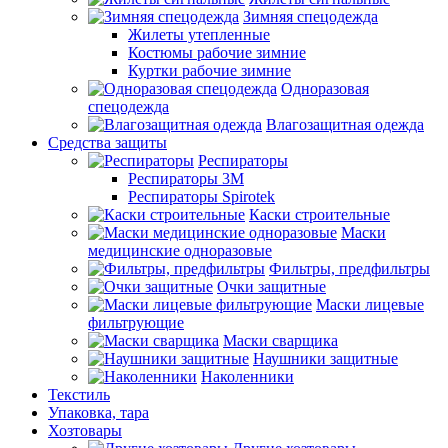
Зимняя спецодежда
Жилеты утепленные
Костюмы рабочие зимние
Куртки рабочие зимние
Одноразовая
спецодежда
Влагозащитная одежда
Средства защиты
Респираторы
Респираторы 3М
Респираторы Spirotek
Каски строительные
Маски
медицинские одноразовые
Фильтры, предфильтры
Очки защитные
Маски лицевые
фильтрующие
Маски сварщика
Наушники защитные
Наколенники
Текстиль
Упаковка, тара
Хозтовары