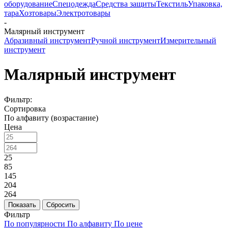
оборудование
Спецодежда
Средства защиты
Текстиль
Упаковка,
тара
Хозтовары
Электротовары
-
Малярный инструмент
Абразивный инструмент
Ручной инструмент
Измерительный
инструмент
Малярный инструмент
Фильтр:
Сортировка
По алфавиту (возрастание)
Цена
25
85
145
204
264
Показать
Сбросить
Фильтр
По популярности
По алфавиту
По цене