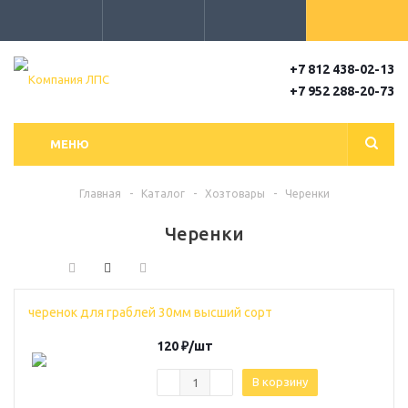
+7 812 438-02-13
+7 952 288-20-73
МЕНЮ
Главная
-
Каталог
-
Хозтовары
-
Черенки
Черенки
черенок для граблей 30мм высший сорт
120
₽
/шт
В корзину